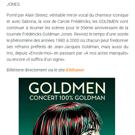
JONES.
Porté par Alain Stevez, véritable miroir vocal du chanteur iconique
et avec Sabrina, la voix de Carole Frédéricks, les GOLDMEN vont
continuer à écumer les scènes pour le 35ème anniversaire de la
tournée Frédéricks Goldman Jones. Revivez le temps d’une soirée
le phénomène des années 1980 à 2000 où chacun peut fredonner
ses refrains préférés de Jean-Jacques Goldman, mais aussi du
trio, depuis «Envole-moi» en passant par «A nos actes manqués»
ou encore «Il suffira d’un signe»
Billetterie directement via le site
d’Athanor