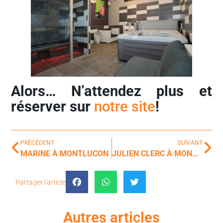
Alors… N’attendez plus et
réserver sur
notre site
!
PRÉCÉDENT
SUIVANT
MARINE À MONTLUCON
JULIEN CLERC À MONTLUCON
Partager l'article
Autres articles